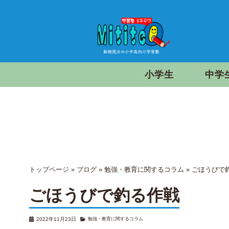
小学生
中学
トップページ
»
ブログ
»
勉強・教育に関するコラム
»
ごほうびで
ごほうびで釣る作戦
2022年11月23日
勉強・教育に関するコラム