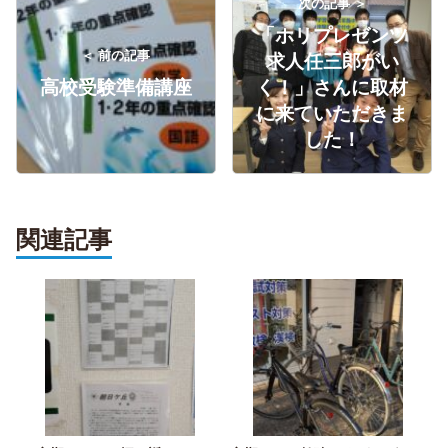
次の記事 ＞
「ホリプレゼンツ
＜ 前の記事
求人任三郎がい
高校受験準備講座
く！」さんに取材
に来ていただきま
した！
関連記事