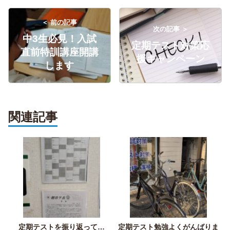
＜ 前の記事
次の記事 ＞
中3生必見！入試
定期テスト対策応
直前特訓講座開講
援キャンペーン
します
関連記事
定期テストを振り返って…
定期テスト勉強よくがんばりま