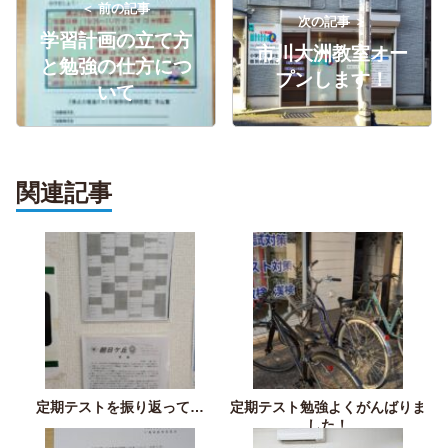
＜ 前の記事
次の記事 ＞
学習計画の立て方
市川大洲教室オー
と勉強の仕方につ
プンします！
いて
関連記事
定期テストを振り返って…
定期テスト勉強よくがんばりま
した！